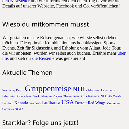
den Newsletter
und wir informieren dich einen Tag bevor wir die
Details auf unserer Webseite, Facebook und Co. veröffentlichen!
Wieso du mitkommen musst
Wir gestalten unsere Reisen genau so, wie wir sie selbst erleben
möchten. Die optimale Kombination aus hochklassigen Sport-
Events, Zeit für Sightseeing und Erholung vom Alltag. Jede Tour,
die wir anbieten, würden wir selbst auch buchen. Erfahre mehr
über
uns
und sieh dir
die Reisen
etwas genauer an!
Aktuelle Themen
Gruppenreise
NHL
Montreal Canadiens
New Jersey Devils
New York Rangers
NFL
Edmonton Oilers
New York Islanders
Calgary Flames
Air Canada
USA
Lufthansa
Kanada
Detroit Red Wings
Football
Vancouver
New York
Canucks
NCAA
Startklar? Folge uns jetzt!