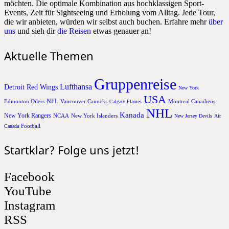
möchten. Die optimale Kombination aus hochklassigen Sport-
Events, Zeit für Sightseeing und Erholung vom Alltag. Jede Tour,
die wir anbieten, würden wir selbst auch buchen. Erfahre mehr
über
uns
und sieh dir
die Reisen
etwas genauer an!
Aktuelle Themen
Gruppenreise
Lufthansa
Detroit Red Wings
New York
USA
NFL
Edmonton Oilers
Vancouver Canucks
Montreal Canadiens
Calgary Flames
NHL
Kanada
New York Rangers
NCAA
New York Islanders
New Jersey Devils
Air
Football
Canada
Startklar? Folge uns jetzt!
Facebook
YouTube
Instagram
RSS