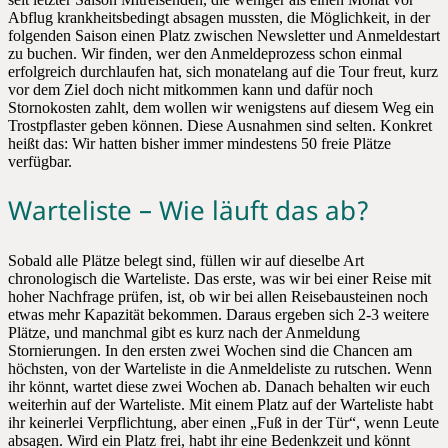
Abflug krankheitsbedingt absagen mussten, die Möglichkeit, in der
folgenden Saison einen Platz zwischen Newsletter und Anmeldestart
zu buchen. Wir finden, wer den Anmeldeprozess schon einmal
erfolgreich durchlaufen hat, sich monatelang auf die Tour freut, kurz
vor dem Ziel doch nicht mitkommen kann und dafür noch
Stornokosten zahlt, dem wollen wir wenigstens auf diesem Weg ein
Trostpflaster geben können. Diese Ausnahmen sind selten. Konkret
heißt das: Wir hatten bisher immer mindestens 50 freie Plätze
verfügbar.
Warteliste – Wie läuft das ab?
Sobald alle Plätze belegt sind, füllen wir auf dieselbe Art
chronologisch die Warteliste. Das erste, was wir bei einer Reise mit
hoher Nachfrage prüfen, ist, ob wir bei allen Reisebausteinen noch
etwas mehr Kapazität bekommen. Daraus ergeben sich 2-3 weitere
Plätze, und manchmal gibt es kurz nach der Anmeldung
Stornierungen. In den ersten zwei Wochen sind die Chancen am
höchsten, von der Warteliste in die Anmeldeliste zu rutschen. Wenn
ihr könnt, wartet diese zwei Wochen ab. Danach behalten wir euch
weiterhin auf der Warteliste. Mit einem Platz auf der Warteliste habt
ihr keinerlei Verpflichtung, aber einen „Fuß in der Tür“, wenn Leute
absagen. Wird ein Platz frei, habt ihr eine Bedenkzeit und könnt