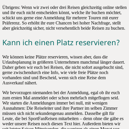
Übrigens: Wenn wir zwei oder drei Reisen gleichzeitig online stellen
und ihr euch nicht entscheiden könnt, welche ihr buchen möchtet,
schickt uns gerne eine Anmeldung für mehrere Touren mit eurer
Präferenz. So erhöht ihr eure Chancen bei hoher Nachfrage, stellt
aber gleichzeitig sicher, nicht versehentlich beide Reisen zu buchen.
Kann ich einen Platz reservieren?
Wir können keine Plätze reservieren, wissen aber, dass die
Urlaubsplanung in größeren Unternehmen manchmal länger dauert.
Daher geben wir euch bei Reisen, die nicht sofort ausgebucht sind,
gerne zwischendurch eine Info, wie viele freie Plätze noch
vorhanden sind und Bescheid, wenn sich eine Reise dem
Ausverkauf nähert.
Wir bevorzugen niemanden bei der Anmeldung, egal ob ihr euch
zum ersten Mal anmeldet oder schon mehrfach mitgeflogen seid.
Wir starten die Anmeldungen immer bei null, mit wenigen
Ausnahmen: Die Reiseleiter und ihre Partner im selben Zimmer
müssen sich nicht sekundengenau anmelden. Dasselbe gilt für
Leute, die bei SportFanReisen mitarbeiten – denn ohne die gäbe es
weder unsere Reisen noch diesen Text hier. Außerdem bieten wir
seit letzter Saison Mitreisenden, die weniger als einen Monat vor