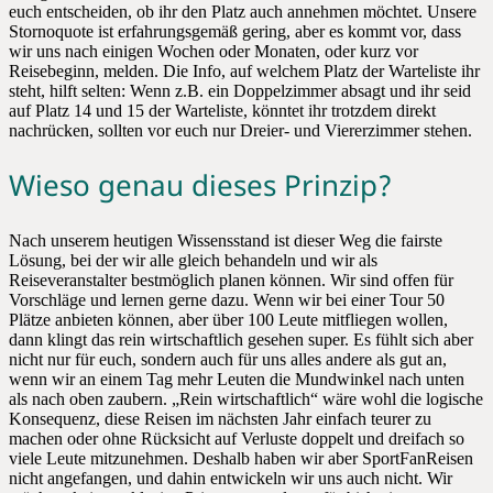
euch entscheiden, ob ihr den Platz auch annehmen möchtet. Unsere
Stornoquote ist erfahrungsgemäß gering, aber es kommt vor, dass
wir uns nach einigen Wochen oder Monaten, oder kurz vor
Reisebeginn, melden. Die Info, auf welchem Platz der Warteliste ihr
steht, hilft selten: Wenn z.B. ein Doppelzimmer absagt und ihr seid
auf Platz 14 und 15 der Warteliste, könntet ihr trotzdem direkt
nachrücken, sollten vor euch nur Dreier- und Viererzimmer stehen.
Wieso genau dieses Prinzip?
Nach unserem heutigen Wissensstand ist dieser Weg die fairste
Lösung, bei der wir alle gleich behandeln und wir als
Reiseveranstalter bestmöglich planen können. Wir sind offen für
Vorschläge und lernen gerne dazu. Wenn wir bei einer Tour 50
Plätze anbieten können, aber über 100 Leute mitfliegen wollen,
dann klingt das rein wirtschaftlich gesehen super. Es fühlt sich aber
nicht nur für euch, sondern auch für uns alles andere als gut an,
wenn wir an einem Tag mehr Leuten die Mundwinkel nach unten
als nach oben zaubern. „Rein wirtschaftlich“ wäre wohl die logische
Konsequenz, diese Reisen im nächsten Jahr einfach teurer zu
machen oder ohne Rücksicht auf Verluste doppelt und dreifach so
viele Leute mitzunehmen. Deshalb haben wir aber SportFanReisen
nicht angefangen, und dahin entwickeln wir uns auch nicht. Wir