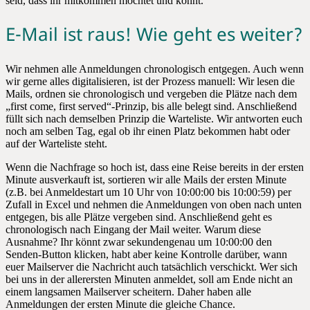
seid, dass ihr mitkommen möchtet und könnt.
E-Mail ist raus! Wie geht es weiter?
Wir nehmen alle Anmeldungen chronologisch entgegen. Auch wenn
wir gerne alles digitalisieren, ist der Prozess manuell: Wir lesen die
Mails, ordnen sie chronologisch und vergeben die Plätze nach dem
„first come, first served“-Prinzip, bis alle belegt sind. Anschließend
füllt sich nach demselben Prinzip die Warteliste. Wir antworten euch
noch am selben Tag, egal ob ihr einen Platz bekommen habt oder
auf der Warteliste steht.
Wenn die Nachfrage so hoch ist, dass eine Reise bereits in der ersten
Minute ausverkauft ist, sortieren wir alle Mails der ersten Minute
(z.B. bei Anmeldestart um 10 Uhr von 10:00:00 bis 10:00:59) per
Zufall in Excel und nehmen die Anmeldungen von oben nach unten
entgegen, bis alle Plätze vergeben sind. Anschließend geht es
chronologisch nach Eingang der Mail weiter. Warum diese
Ausnahme? Ihr könnt zwar sekundengenau um 10:00:00 den
Senden-Button klicken, habt aber keine Kontrolle darüber, wann
euer Mailserver die Nachricht auch tatsächlich verschickt. Wer sich
bei uns in der allerersten Minuten anmeldet, soll am Ende nicht an
einem langsamen Mailserver scheitern. Daher haben alle
Anmeldungen der ersten Minute die gleiche Chance.