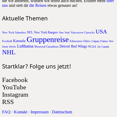
die wir anbieten, würden wir selbst auch buchen. Erfahre mehr
über
uns
und sieh dir
die Reisen
etwas genauer an!
Aktuelle Themen
USA
NFL
New York Rangers
New York Islanders
Vancouver Canucks
New York
Gruppenreise
Kanada
Football
Edmonton Oilers
Calgary Flames
New
Lufthansa
Detroit Red Wings
Montreal Canadiens
NCAA
Jersey Devils
Air Canada
NHL
Startklar? Folge uns jetzt!
Facebook
YouTube
Instagram
RSS
FAQ
·
Kontakt
·
Impressum
·
Datenschutz