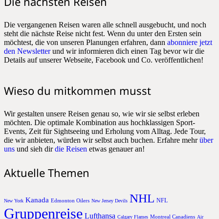
Die nächsten Reisen
Die vergangenen Reisen waren alle schnell ausgebucht, und noch
steht die nächste Reise nicht fest. Wenn du unter den Ersten sein
möchtest, die von unseren Planungen erfahren, dann
abonniere jetzt
den Newsletter
und wir informieren dich einen Tag bevor wir die
Details auf unserer Webseite, Facebook und Co. veröffentlichen!
Wieso du mitkommen musst
Wir gestalten unsere Reisen genau so, wie wir sie selbst erleben
möchten. Die optimale Kombination aus hochklassigen Sport-
Events, Zeit für Sightseeing und Erholung vom Alltag. Jede Tour,
die wir anbieten, würden wir selbst auch buchen. Erfahre mehr
über
uns
und sieh dir
die Reisen
etwas genauer an!
Aktuelle Themen
NHL
Kanada
NFL
Edmonton Oilers
New York
New Jersey Devils
Gruppenreise
Lufthansa
Montreal Canadiens
Calgary Flames
Air