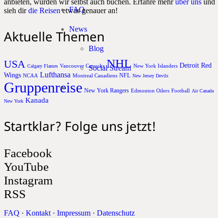
anbieten, würden wir selbst auch buchen. Erfahre mehr
über uns
und
FAQ
sieh dir
die Reisen
etwas genauer an!
News
Aktuelle Themen
Blog
NHL
USA
Detroit Red
Vancouver Canucks
New York Islanders
Calgary Flames
Social Stream
Lufthansa
Wings
NFL
NCAA
Montreal Canadiens
New Jersey Devils
Gruppenreise
New York Rangers
Edmonton Oilers
Football
Air Canada
Kanada
New York
Startklar? Folge uns jetzt!
Facebook
YouTube
Instagram
RSS
FAQ
·
Kontakt
·
Impressum
·
Datenschutz