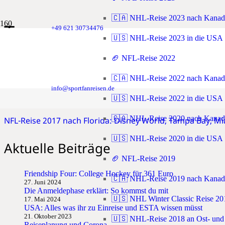
🇨🇦 NHL-Reise 2023 nach Kanad
Tampa
+49 621 30734476
🇺🇸 NHL-Reise 2023 in die USA
🏈 NFL-Reise 2022
🇨🇦 NHL-Reise 2022 nach Kanad
NHL Stadium Series Reise 2025 nach Florida, Columbus u
info@sportfanreisen.de
🇺🇸 NHL-Reise 2022 in die USA
🇨🇦 NHL-Reise 2020 nach Kanad
NFL-Reise 2017 nach Florida: Disney World, Tampa Bay, M
🇺🇸 NHL-Reise 2020 in die USA
Aktuelle Beiträge
🏈 NFL-Reise 2019
Friendship Four: College Hockey für 361 Euro
🇨🇦 NHL-Reise 2019 nach Kanad
27. Juni 2024
Die Anmeldephase erklärt: So kommst du mit
🇺🇸 NHL Winter Classic Reise 20
17. Mai 2024
USA: Alles was ihr zu Einreise und ESTA wissen müsst
21. Oktober 2023
🇺🇸 NHL-Reise 2018 an Ost- und
Reiseplanung und Corona