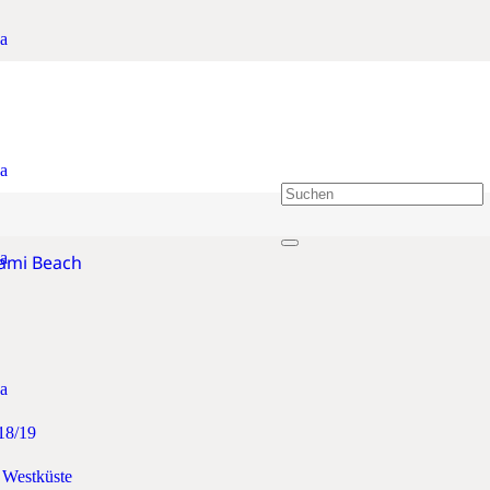
a
a
nd Chicago
a
iami Beach
a
18/19
 Westküste