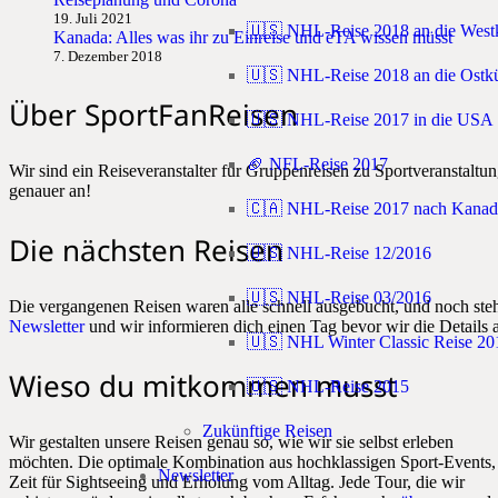
19. Juli 2021
🇺🇸 NHL-Reise 2018 an die West
Kanada: Alles was ihr zu Einreise und eTA wissen müsst
7. Dezember 2018
🇺🇸 NHL-Reise 2018 an die Ostkü
Über SportFanReisen
🇺🇸 NHL-Reise 2017 in die USA
🏈 NFL-Reise 2017
Wir sind ein Reiseveranstalter für Gruppenreisen zu Sportveranstal
genauer an!
🇨🇦 NHL-Reise 2017 nach Kanad
Die nächsten Reisen
🇺🇸 NHL-Reise 12/2016
🇺🇸 NHL-Reise 03/2016
Die vergangenen Reisen waren alle schnell ausgebucht, und noch steh
Newsletter
und wir informieren dich einen Tag bevor wir die Details 
🇺🇸 NHL Winter Classic Reise 20
Wieso du mitkommen musst
🇺🇸 NHL-Reise 2015
Zukünftige Reisen
Wir gestalten unsere Reisen genau so, wie wir sie selbst erleben
möchten. Die optimale Kombination aus hochklassigen Sport-Events,
Newsletter
Zeit für Sightseeing und Erholung vom Alltag. Jede Tour, die wir