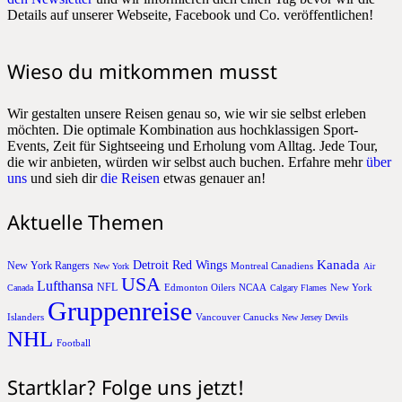
Details auf unserer Webseite, Facebook und Co. veröffentlichen!
Wieso du mitkommen musst
Wir gestalten unsere Reisen genau so, wie wir sie selbst erleben
möchten. Die optimale Kombination aus hochklassigen Sport-
Events, Zeit für Sightseeing und Erholung vom Alltag. Jede Tour,
die wir anbieten, würden wir selbst auch buchen. Erfahre mehr
über
uns
und sieh dir
die Reisen
etwas genauer an!
Aktuelle Themen
Kanada
Detroit Red Wings
New York Rangers
Montreal Canadiens
New York
Air
USA
Lufthansa
NFL
Edmonton Oilers
NCAA
New York
Canada
Calgary Flames
Gruppenreise
Islanders
Vancouver Canucks
New Jersey Devils
NHL
Football
Startklar? Folge uns jetzt!