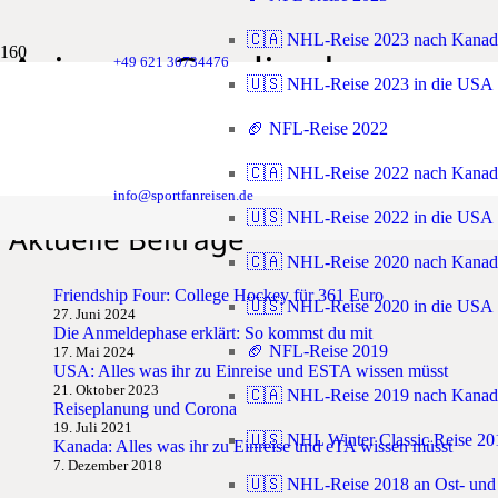
🇨🇦 NHL-Reise 2023 nach Kanad
Arizona Cardinals
+49 621 30734476
🇺🇸 NHL-Reise 2023 in die USA
🏈 NFL-Reise 2022
🇨🇦 NHL-Reise 2022 nach Kanad
NFL-Reise 2022 nach Los Angeles, Arizona und Las Vegas
info@sportfanreisen.de
🇺🇸 NHL-Reise 2022 in die USA
Aktuelle Beiträge
🇨🇦 NHL-Reise 2020 nach Kanad
Friendship Four: College Hockey für 361 Euro
🇺🇸 NHL-Reise 2020 in die USA
27. Juni 2024
Die Anmeldephase erklärt: So kommst du mit
🏈 NFL-Reise 2019
17. Mai 2024
USA: Alles was ihr zu Einreise und ESTA wissen müsst
21. Oktober 2023
🇨🇦 NHL-Reise 2019 nach Kanad
Reiseplanung und Corona
19. Juli 2021
🇺🇸 NHL Winter Classic Reise 20
Kanada: Alles was ihr zu Einreise und eTA wissen müsst
7. Dezember 2018
🇺🇸 NHL-Reise 2018 an Ost- und