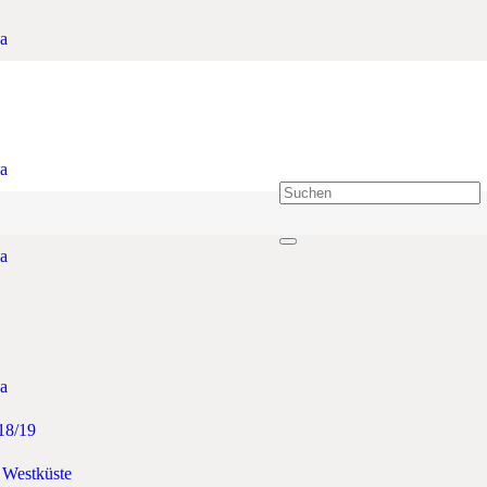
a
a
a
a
18/19
 Westküste