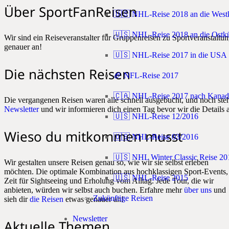
Über SportFanReisen
🇺🇸 NHL-Reise 2018 an die West
🇺🇸 NHL-Reise 2018 an die Ostkü
Wir sind ein Reiseveranstalter für Gruppenreisen zu Sportveranstal
genauer an!
🇺🇸 NHL-Reise 2017 in die USA
Die nächsten Reisen
🏈 NFL-Reise 2017
🇨🇦 NHL-Reise 2017 nach Kanad
Die vergangenen Reisen waren alle schnell ausgebucht, und noch steh
Newsletter
und wir informieren dich einen Tag bevor wir die Details 
🇺🇸 NHL-Reise 12/2016
Wieso du mitkommen musst
🇺🇸 NHL-Reise 03/2016
🇺🇸 NHL Winter Classic Reise 20
Wir gestalten unsere Reisen genau so, wie wir sie selbst erleben
möchten. Die optimale Kombination aus hochklassigen Sport-Events,
🇺🇸 NHL-Reise 2015
Zeit für Sightseeing und Erholung vom Alltag. Jede Tour, die wir
anbieten, würden wir selbst auch buchen. Erfahre mehr
über uns
und
Zukünftige Reisen
sieh dir
die Reisen
etwas genauer an!
Newsletter
Aktuelle Themen