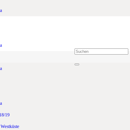
a
a
a
a
18/19
 Westküste