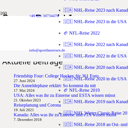
🇨🇦 NHL-Reise 2023 nach Kanad
Super Bowl LI
+49 621 30734476
🇺🇸 NHL-Reise 2023 in die USA
🏈 NFL-Reise 2022
🇨🇦 NHL-Reise 2022 nach Kanad
So kommst du an Super Bowl Tickets 2017
info@sportfanreisen.de
🇺🇸 NHL-Reise 2022 in die USA
Aktuelle Beiträge
🇨🇦 NHL-Reise 2020 nach Kanad
Friendship Four: College Hockey für 361 Euro
🇺🇸 NHL-Reise 2020 in die USA
27. Juni 2024
Die Anmeldephase erklärt: So kommst du mit
🏈 NFL-Reise 2019
17. Mai 2024
USA: Alles was ihr zu Einreise und ESTA wissen müsst
21. Oktober 2023
🇨🇦 NHL-Reise 2019 nach Kanad
Reiseplanung und Corona
19. Juli 2021
🇺🇸 NHL Winter Classic Reise 20
Kanada: Alles was ihr zu Einreise und eTA wissen müsst
7. Dezember 2018
🇺🇸 NHL-Reise 2018 an Ost- und