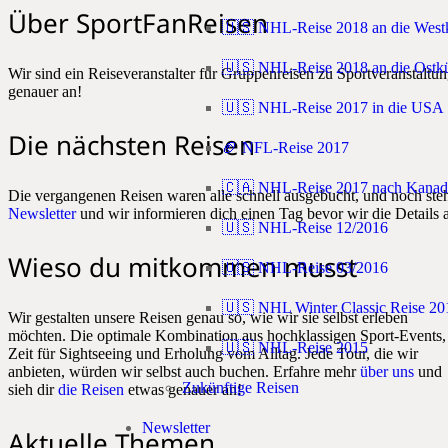
Über SportFanReisen
🇺🇸 NHL-Reise 2018 an die West
🇺🇸 NHL-Reise 2018 an die Ostkü
Wir sind ein Reiseveranstalter für Gruppenreisen zu Sportveranstal
genauer an!
🇺🇸 NHL-Reise 2017 in die USA
Die nächsten Reisen
🏈 NFL-Reise 2017
🇨🇦 NHL-Reise 2017 nach Kanad
Die vergangenen Reisen waren alle schnell ausgebucht, und noch steh
Newsletter
und wir informieren dich einen Tag bevor wir die Details 
🇺🇸 NHL-Reise 12/2016
Wieso du mitkommen musst
🇺🇸 NHL-Reise 03/2016
🇺🇸 NHL Winter Classic Reise 20
Wir gestalten unsere Reisen genau so, wie wir sie selbst erleben
möchten. Die optimale Kombination aus hochklassigen Sport-Events,
🇺🇸 NHL-Reise 2015
Zeit für Sightseeing und Erholung vom Alltag. Jede Tour, die wir
anbieten, würden wir selbst auch buchen. Erfahre mehr
über uns
und
Zukünftige Reisen
sieh dir
die Reisen
etwas genauer an!
Newsletter
Aktuelle Themen