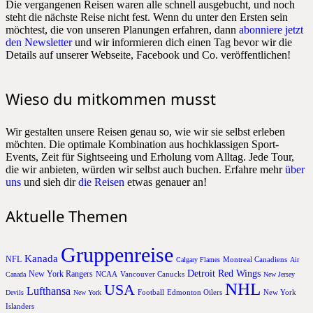
Die vergangenen Reisen waren alle schnell ausgebucht, und noch
steht die nächste Reise nicht fest. Wenn du unter den Ersten sein
möchtest, die von unseren Planungen erfahren, dann
abonniere jetzt
den Newsletter
und wir informieren dich einen Tag bevor wir die
Details auf unserer Webseite, Facebook und Co. veröffentlichen!
Wieso du mitkommen musst
Wir gestalten unsere Reisen genau so, wie wir sie selbst erleben
möchten. Die optimale Kombination aus hochklassigen Sport-
Events, Zeit für Sightseeing und Erholung vom Alltag. Jede Tour,
die wir anbieten, würden wir selbst auch buchen. Erfahre mehr
über
uns
und sieh dir
die Reisen
etwas genauer an!
Aktuelle Themen
Gruppenreise
Kanada
NFL
Montreal Canadiens
Calgary Flames
Air
Detroit Red Wings
New York Rangers
NCAA
Vancouver Canucks
Canada
New Jersey
NHL
USA
Lufthansa
Football
Edmonton Oilers
New York
Devils
New York
Islanders