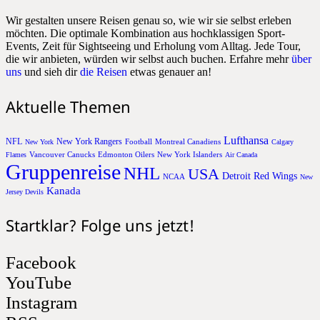
Wir gestalten unsere Reisen genau so, wie wir sie selbst erleben
möchten. Die optimale Kombination aus hochklassigen Sport-
Events, Zeit für Sightseeing und Erholung vom Alltag. Jede Tour,
die wir anbieten, würden wir selbst auch buchen. Erfahre mehr
über
uns
und sieh dir
die Reisen
etwas genauer an!
Aktuelle Themen
Lufthansa
NFL
New York Rangers
Football
Montreal Canadiens
New York
Calgary
Vancouver Canucks
Edmonton Oilers
New York Islanders
Flames
Air Canada
Gruppenreise
NHL
USA
Detroit Red Wings
NCAA
New
Kanada
Jersey Devils
Startklar? Folge uns jetzt!
Facebook
YouTube
Instagram